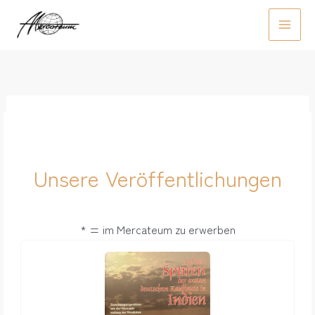
Zum
Inhalt
Main
springen
Men
Unsere Veröffentlichungen
* = im Mercateum zu erwerben