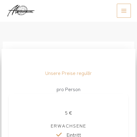
Zum
Inhalt
Main
springen
Men
Unsere Preise regulär
pro Person
5 €
ERWACHSENE
Eintritt